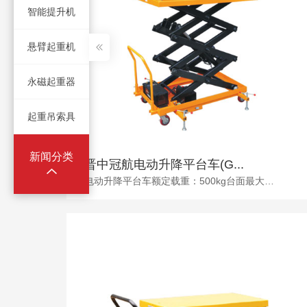
智能提升机
悬臂起重机
永磁起重器
起重吊索具
新闻分类
晋中冠航电动升降平台车(G...
电动升降平台车额定载重：500kg台面最大高度：3000mm...