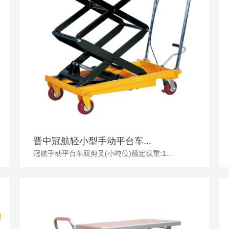
晋中冠航轻小型手动平台车...
冠航手动平台车双剪叉(小吨位)额定载重:150/350/500/800kg平台最...