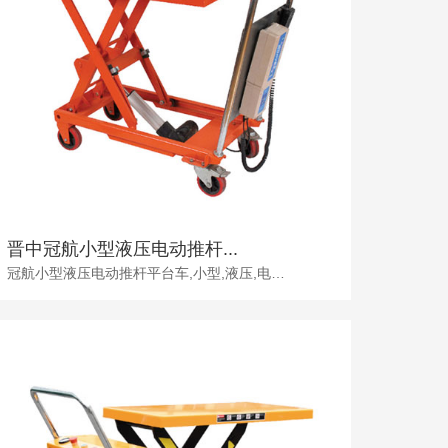
晋中冠航小型液压电动推杆...
冠航小型液压电动推杆平台车,小型,液压,电动,平台...