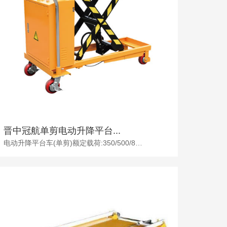
晋中冠航单剪电动升降平台...
电动升降平台车(单剪)额定载荷:350/500/800/1000kg最大高度:900-...