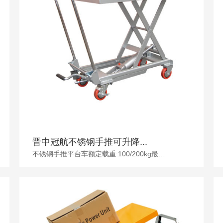
晋中冠航不锈钢手推可升降...
不锈钢手推平台车额定载重:100/200kg最大高度:755/910mm...