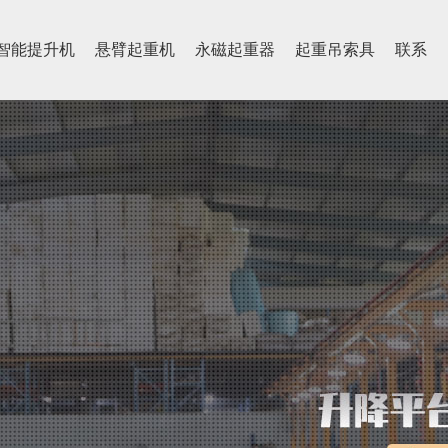
智能提升机
悬臂起重机
永磁起重器
起重吊索具
联系