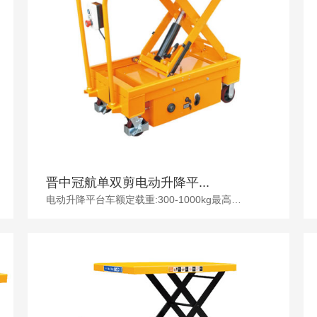
晋中冠航单双剪电动升降平...
电动升降平台车额定载重:300-1000kg最高高度:950-1618mm...