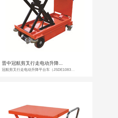
晋中冠航剪叉行走电动升降...
冠航剪叉行走电动升降平台车（JSDE1083-1086）,...