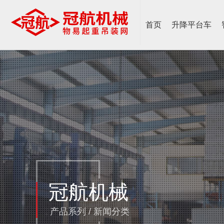
首页
升降平台车
冠航机械
产品系列 / 新闻分类