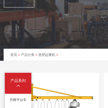
首页
>
产品分类
>
悬臂起重机
>
产品系列
升降平台车