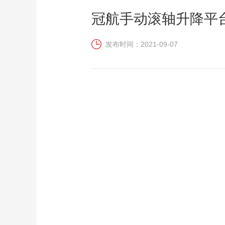
冠航手动滚轴升降平台搬运
发布时间：2021-09-07