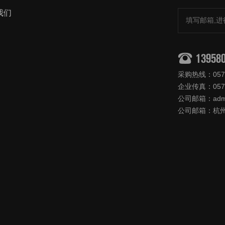
我们
13958
采购热线：0571
企业传真：0571
公司邮箱：admin
公司邮箱：杭州