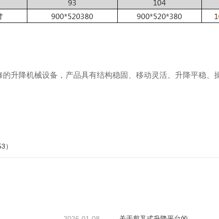
修的升降机械设备，产品具有结构稳固、移动灵活、升降平稳、
3）
2026-01-08
关于剪叉式升降平台的...