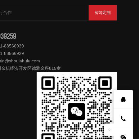
039259
-88566939
-88566929
@shoulahulu.com
余杭经济开发区德雅金座815室