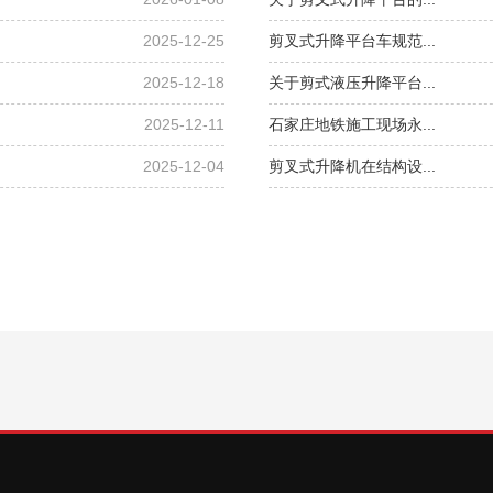
2025-12-25
剪叉式升降平台车规范...
2025-12-18
关于剪式液压升降平台...
2025-12-11
石家庄地铁施工现场永...
2025-12-04
剪叉式升降机在结构设...