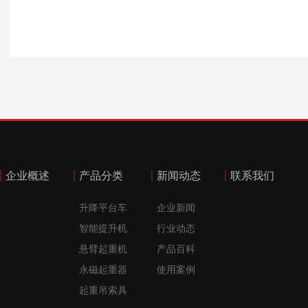
企业概述
产品分类
新闻动态
联系我们
升降平台车
企业新闻
智能提升机
行业动态
悬臂起重机
产品百科
永磁起重器
使用案例
起重吊索具