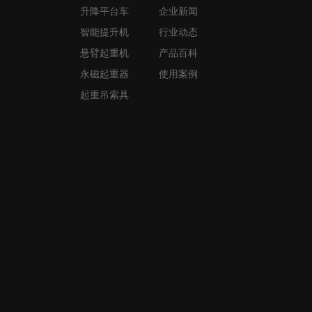
升降平台车
企业新闻
智能提升机
行业动态
悬臂起重机
产品百科
永磁起重器
使用案例
起重吊索具