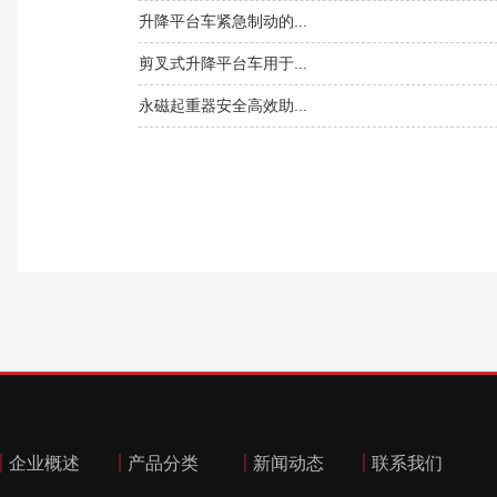
升降平台车紧急制动的...
剪叉式升降平台车用于...
永磁起重器安全高效助...
企业概述
产品分类
新闻动态
联系我们