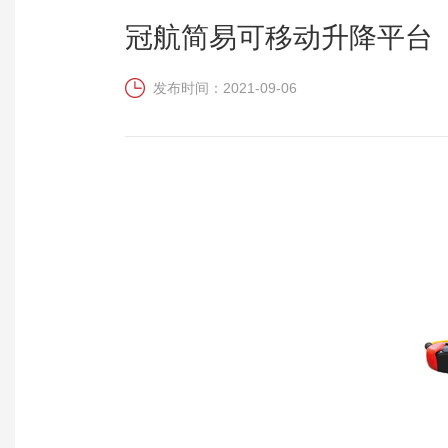
冠航简易可移动升降平台（GH
发布时间：2021-09-06