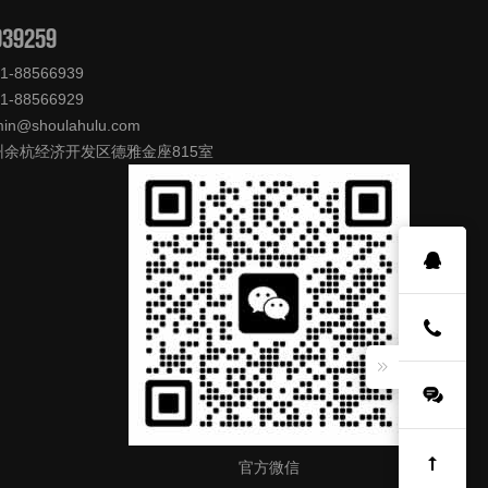
039259
-88566939
-88566929
@shoulahulu.com
余杭经济开发区德雅金座815室
官方微信