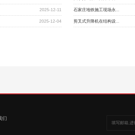
2025-12-11
石家庄地铁施工现场永...
2025-12-04
剪叉式升降机在结构设...
我们