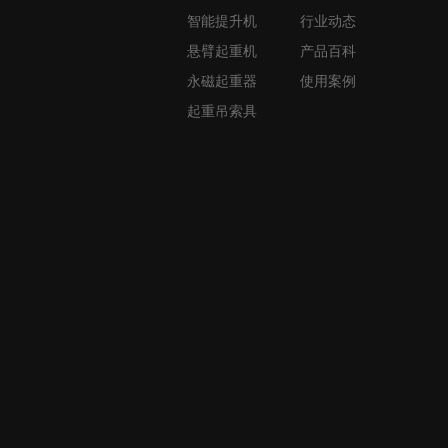
智能提升机
行业动态
悬臂起重机
产品百科
永磁起重器
使用案例
起重吊索具