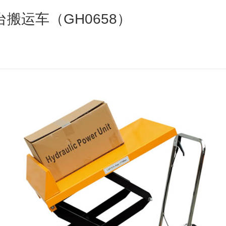
搬运车（GH0658）