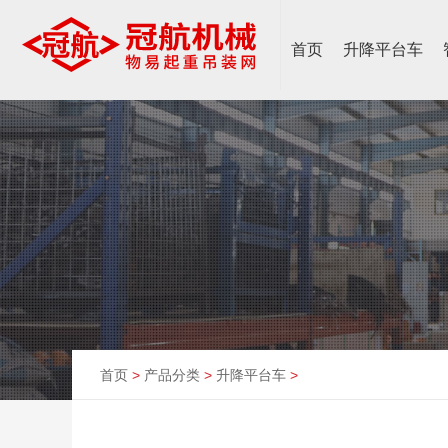
首页
升降平台车
首页
>
产品分类
>
升降平台车
>