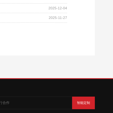
2025-12-04
2025-11-27