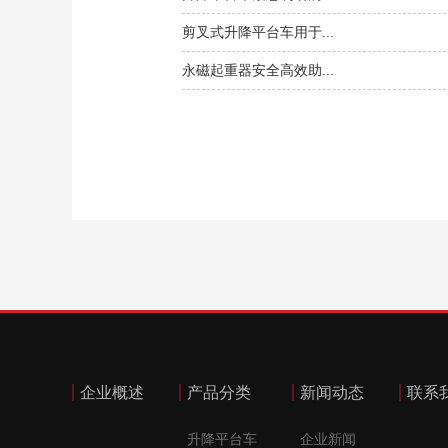
剪叉式升降平台车用于...
永磁起重器安全高效助...
企业概述
产品分类
新闻动态
联系
升降平台车
企业新闻