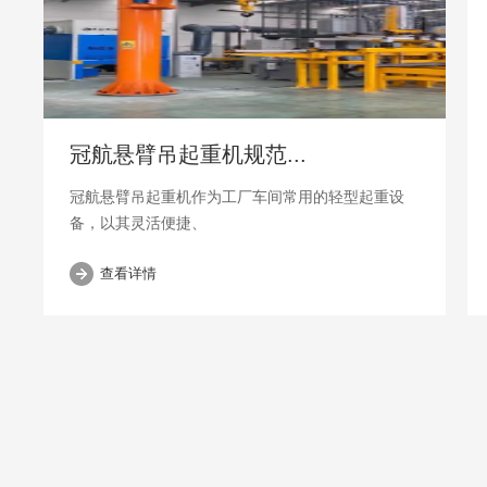
冠航悬臂吊起重机规范...
冠航悬臂吊起重机作为工厂车间常用的轻型起重设
备，以其灵活便捷、
查看详情