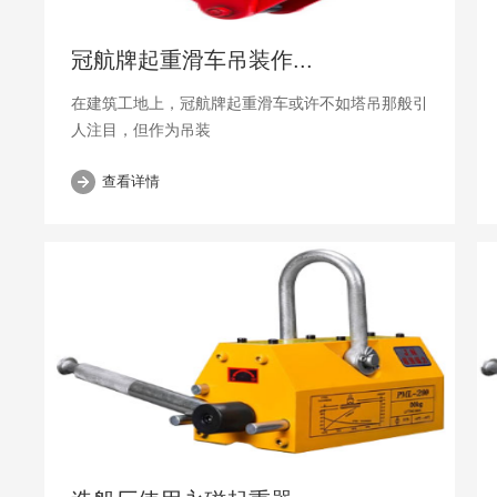
冠航牌起重滑车吊装作...
在建筑工地上，冠航牌起重滑车或许不如塔吊那般引
人注目，但作为吊装
查看详情