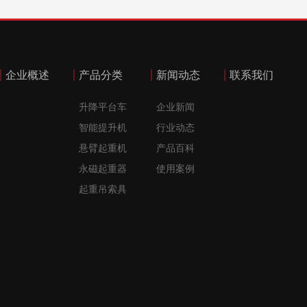
企业概述
产品分类
新闻动态
联系我们
升降平台车
企业新闻
智能提升机
行业动态
悬臂起重机
产品百科
永磁起重器
使用案例
起重吊索具