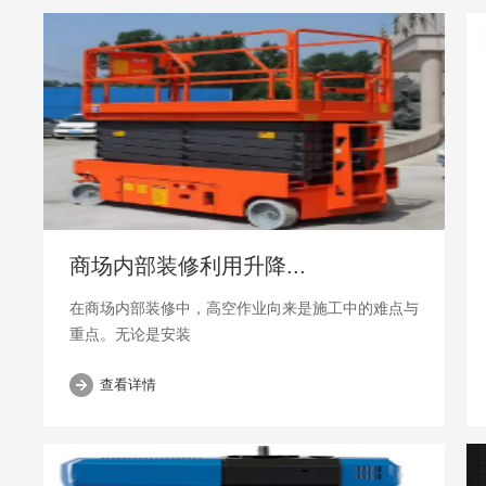
商场内部装修利用升降...
在商场内部装修中，高空作业向来是施工中的难点与
重点。无论是安装
查看详情