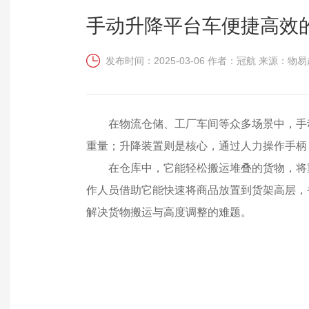
手动升降平台车便捷高效
发布时间：2025-03-06 作者：冠航 来源：物
在物流仓储、工厂车间等众多场景中，手
重量；升降装置则是核心，通过人力操作手柄
在仓库中，它能轻松搬运堆叠的货物，将
作人员借助它能快速将商品放置到货架高层，
解决货物搬运与高度调整的难题。