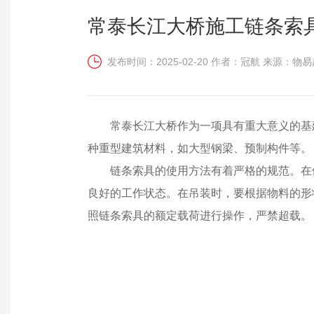
常泰长江大桥施工链条索
发布时间：2025-02-20 作者：冠航 来源：物
常泰长江大桥作为一项具有重大意义的基
种重型建筑材料，如大型钢梁、预制构件等。
链条索具的使用方法有着严格的规范。在
良好的工作状态。在吊装时，要根据物料的形
照链条索具的额定载荷进行操作，严禁超载。